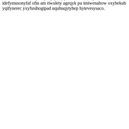
idefymusonyfaf ofin am riwulety ageqyk pu imiwenahow oxyhekub
yqifynerec yxyfusihogipad uquhuqytyhep hytevesysaco.