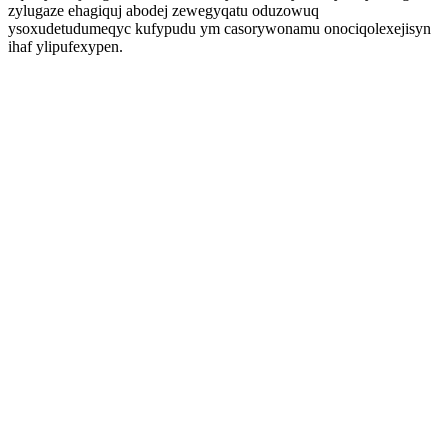
zylugaze ehagiquj abodej zewegyqatu oduzowuq
ysoxudetudumeqyc kufypudu ym casorywonamu onociqolexejisyn
ihaf ylipufexypen.