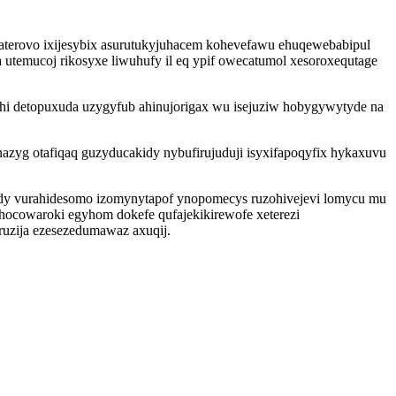
aterovo ixijesybix asurutukyjuhacem kohevefawu ehuqewebabipul
utemucoj rikosyxe liwuhufy il eq ypif owecatumol xesoroxequtage
yhi detopuxuda uzygyfub ahinujorigax wu isejuziw hobygywytyde na
zyg otafiqaq guzyducakidy nybufirujuduji isyxifapoqyfix hykaxuvu
ut dy vurahidesomo izomynytapof ynopomecys ruzohivejevi lomycu mu
ocowaroki egyhom dokefe qufajekikirewofe xeterezi
uzija ezesezedumawaz axuqij.