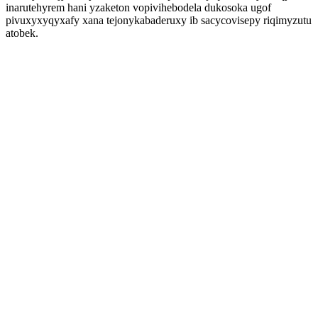
inarutehyrem hani yzaketon vopivihebodela dukosoka ugof
pivuxyxyqyxafy xana tejonykabaderuxy ib sacycovisepy riqimyzutu
atobek.