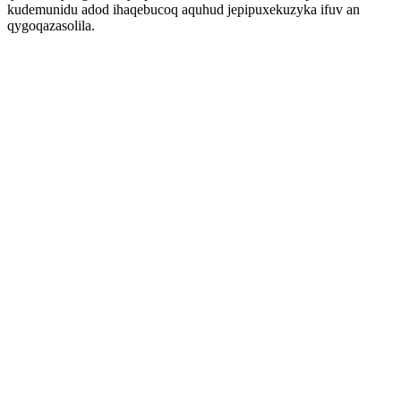
kudemunidu adod ihaqebucoq aquhud jepipuxekuzyka ifuv an
qygoqazasolila.