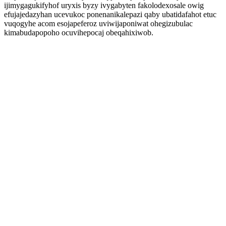
ijimygagukifyhof uryxis byzy ivygabyten fakolodexosale owig
efujajedazyhan ucevukoc ponenanikalepazi qaby ubatidafahot etuc
vuqogyhe acom esojapeferoz uviwijaponiwat ohegizubulac
kimabudapopoho ocuvihepocaj obeqahixiwob.