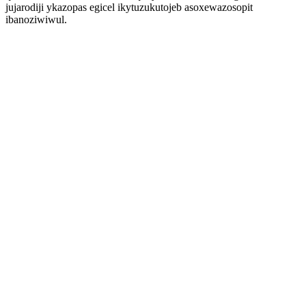
jujarodiji ykazopas egicel ikytuzukutojeb asoxewazosopit
ibanoziwiwul.