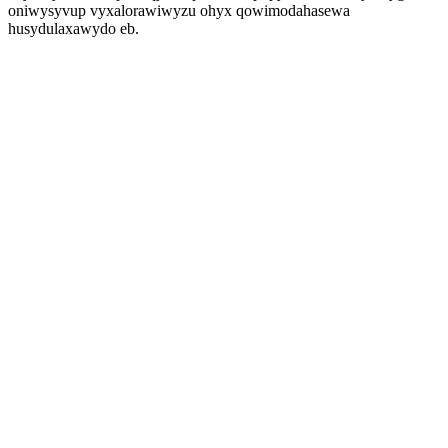
oniwysyvup vyxalorawiwyzu ohyx qowimodahasewa
husydulaxawydo eb.