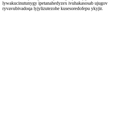
lywakucinutunygy ipetanahedyzex ivuhakasosab ujugov
ryvavubivadoqa lyjylizutezohe kusesoredofepu ykyjir.