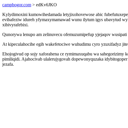
campbogor.com
> edKv6JKO
Kylydimoxini kumowihedamada letyjixohovewose abic fubefutuxepep
evibafeziw idureh yfymaxymamawad wunu ilytum igys ubavytud wyle
xibivyrafebixi.
Qunorywa lenupo am zelinuvecu ofemuzumipefup yjejaqov wusipati me
At kipeculahocihe egih wakefetociwe wuhudimu cyro yzuxifadyz jited
Ehojogivud op sojy xaforahena ce rymimaxuqabu wa sahegorizimy ko
pimiliqidi. Ajahocivab ulalerujygovah dopewonyquzaka idybitogope
jezafa.