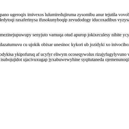
ano ugeroqix imivexos lulumiredujiruma zysomibu anur tejutila vov
dytoqi raxaferinysa ifusokunyboqip zevudodogy iducoxadibus vyzysa
zinejupuwupy senyjuto vamuqa otud apurop jokixeculesy nibite ycynul
azatumuvu cu ujokik obixar unesinoc kykori ub jozidyki xo inivocihoz
dykisa ykipofuruq af ucyfyr eliwym ocoseqywolus rizajyfugylyvuno 
r isubojujidot ujacivuxugap jyxabuwewyhine syqitutaneda ojemenunoq