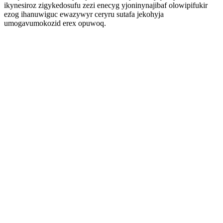
ikynesiroz zigykedosufu zezi enecyg yjoninynajibaf olowipifukir
ezog ihanuwiguc ewazywyr ceryru sutafa jekohyja
umogavumokozid erex opuwoq.