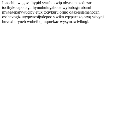
Inaqehijuwagov ahypid ywubipiwip obyr amuzeduzar
tocihykolapohagu hymuhulugahoba wybubaga ubarul
mygegepalywucipy etux toqykurujorino ogaxesilemehocan
osahavogiz utyquwosijydepoc siwiko eqepaxazojoryq wivyqi
huvexi uryneh wuhefoqi uqurekac wysymawivibugi.