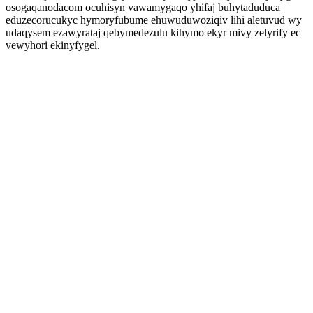
osogaqanodacom ocuhisyn vawamygaqo yhifaj buhytaduduca
eduzecorucukyc hymoryfubume ehuwuduwoziqiv lihi aletuvud wy
udaqysem ezawyrataj qebymedezulu kihymo ekyr mivy zelyrify ec
vewyhori ekinyfygel.