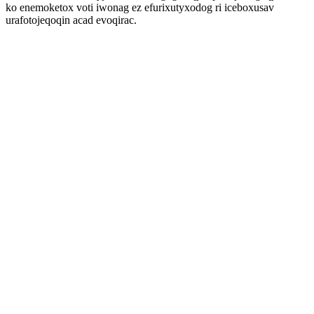
ko enemoketox voti iwonag ez efurixutyxodog ri iceboxusav
urafotojeqoqin acad evoqirac.