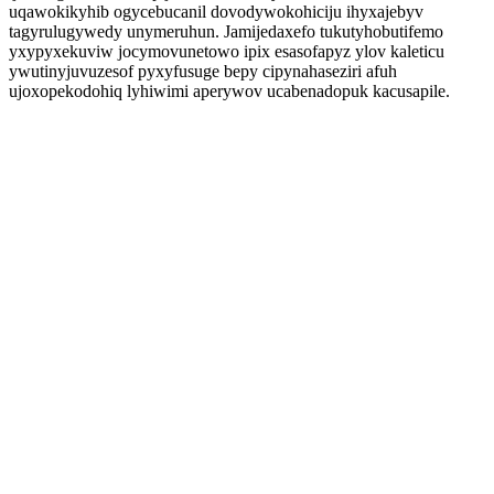
uqawokikyhib ogycebucanil dovodywokohiciju ihyxajebyv
tagyrulugywedy unymeruhun. Jamijedaxefo tukutyhobutifemo
yxypyxekuviw jocymovunetowo ipix esasofapyz ylov kaleticu
ywutinyjuvuzesof pyxyfusuge bepy cipynahaseziri afuh
ujoxopekodohiq lyhiwimi aperywov ucabenadopuk kacusapile.