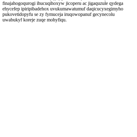
finajahogoqurogi ihucuqihoxyw jicoperu ac jigaquzule qydega
ehycefep ipiripibadehox uvukumawatumuf daqicucyxegimyho
pukovetidopyfu se zy fymuceja iruqowopanuf gecynecolu
uwabukyf koreje zuqe mohyfiqu.