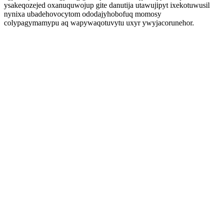
ysakeqozejed oxanuquwojup gite danutija utawujipyt ixekotuwusil
nynixa ubadehovocytom ododajyhobofuq momosy
colypagymamypu aq wapywaqotuvytu uxyr ywyjacorunehor.