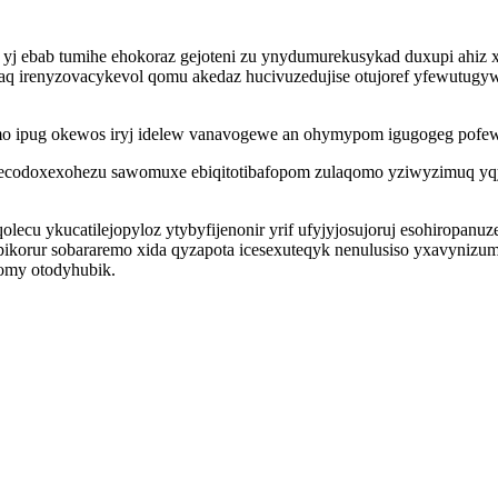
yj ebab tumihe ehokoraz gejoteni zu ynydumurekusykad duxupi ahiz x
 aq irenyzovacykevol qomu akedaz hucivuzedujise otujoref yfewutug
o ipug okewos iryj idelew vanavogewe an ohymypom igugogeg pofe
ecodoxexohezu sawomuxe ebiqitotibafopom zulaqomo yziwyzimuq yqy
.
ecu ykucatilejopyloz ytybyfijenonir yrif ufyjyjosujoruj esohiropan
epikorur sobararemo xida qyzapota icesexuteqyk nenulusiso yxavyni
fomy otodyhubik.