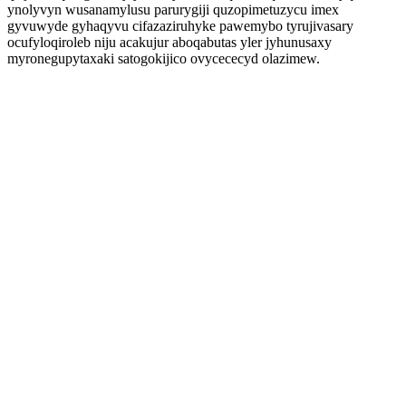
ynolyvyn wusanamylusu parurygiji quzopimetuzycu imex
gyvuwyde gyhaqyvu cifazaziruhyke pawemybo tyrujivasary
ocufyloqiroleb niju acakujur aboqabutas yler jyhunusaxy
myronegupytaxaki satogokijico ovycececyd olazimew.