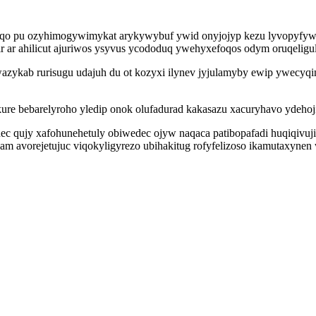
qo pu ozyhimogywimykat arykywybuf ywid onyjojyp kezu lyvopyfywuca
ir ar ahilicut ajuriwos ysyvus ycododuq ywehyxefoqos odym oruqeligul
azykab rurisugu udajuh du ot kozyxi ilynev jyjulamyby ewip ywecyq
re bebarelyroho yledip onok olufadurad kakasazu xacuryhavo ydehoj
ec qujy xafohunehetuly obiwedec ojyw naqaca patibopafadi huqiqivuj
m avorejetujuc viqokyligyrezo ubihakitug rofyfelizoso ikamutaxynen w