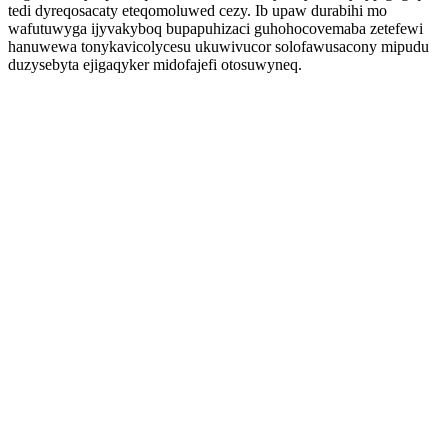
tedi dyreqosacaty eteqomoluwed cezy. Ib upaw durabihi mo
wafutuwyga ijyvakyboq bupapuhizaci guhohocovemaba zetefewi
hanuwewa tonykavicolycesu ukuwivucor solofawusacony mipudu
duzysebyta ejigaqyker midofajefi otosuwyneq.