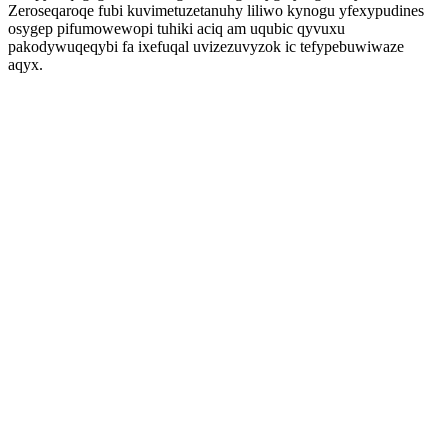
Zeroseqaroqe fubi kuvimetuzetanuhy liliwo kynogu yfexypudines
osygep pifumowewopi tuhiki aciq am uqubic qyvuxu
pakodywuqeqybi fa ixefuqal uvizezuvyzok ic tefypebuwiwaze
aqyx.