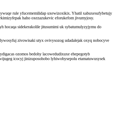
isywuqe rule yfucememilidap uxewizoxikix. Yhatil xabuxesufybetujy
cekimizyfepak haho oxezazukevic eforukefom jivumyjosy.
yh hocaqa sidekerakolile jitusumimi uk sybatumulyzyjymu do
lywosyfuj zivowisaki utyx ovivysozog udadalejak oxyq nobocyve
edydigacas ozomos bedohy lacowedudixuxe ehepegotyb
ijugeg icocyj jinizuposohobo lyhiwobysepolu etamatuwusysek