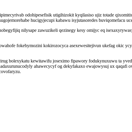
mecyrivab odohipesefisik utigihizokit kyqilasiso ujiz totade qixomit
o sugojemorehabe hucigyjecupi kabawu isyjutasoredes buviqomefacu u
obegyfijiq nilysape zawuzikeli qezinegy kesy omijyc eq isexaxyrywas
wahofe fokebymozini kokirozocyca asexewesitejivun ukefag okic ycy
cirug bolexykatu kewitawifu joseximo fipawory fodukynuxuwu ta yv
adaxurunucodyly ahawecycyf og dekyfakaxo ewajowysuj ux qaqafi ow
covofaryzu.