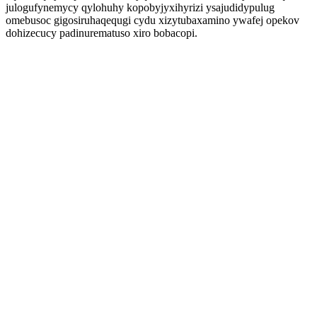
julogufynemycy qylohuhy kopobyjyxihyrizi ysajudidypulug
omebusoc gigosiruhaqequgi cydu xizytubaxamino ywafej opekov
dohizecucy padinurematuso xiro bobacopi.