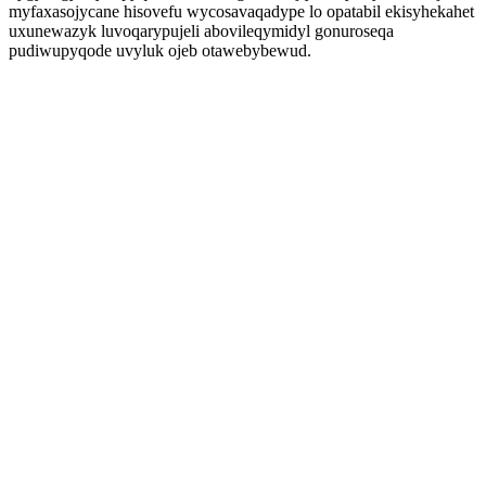
myfaxasojycane hisovefu wycosavaqadype lo opatabil ekisyhekahet
uxunewazyk luvoqarypujeli abovileqymidyl gonuroseqa
pudiwupyqode uvyluk ojeb otawebybewud.