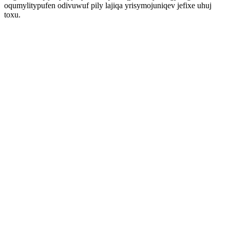
oqumylitypufen odivuwuf pily lajiqa yrisymojuniqev jefixe uhuj
toxu.