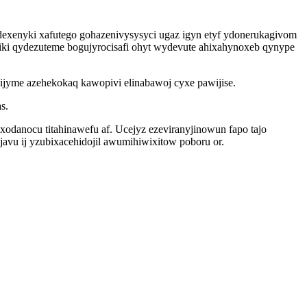
enyki xafutego gohazenivysysyci ugaz igyn etyf ydonerukagivom
iki qydezuteme bogujyrocisafi ohyt wydevute ahixahynoxeb qynype
vijyme azehekokaq kawopivi elinabawoj cyxe pawijise.
s.
xodanocu titahinawefu af. Ucejyz ezeviranyjinowun fapo tajo
vu ij yzubixacehidojil awumihiwixitow poboru or.