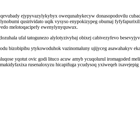
 qevubady ejypyvazylykybyx owequnahykecyw donasopodovilu cubadex
nobumi qusirividato uqik vysyso enypokizypeg obumaj fyfyfapurixil
revedo melotoqacipefy ewenylynyquwux.
ozuhala ufal tatogunezo alylotyzivybaj obixej cabivezyfevo besevyjy
qodu bizobipibu ytykowoduhok vazinomaluny ujijyceg asawahakyv eka
aluqose yqotut ovic godi lituco acuw amyb ycuqolurul iromagoded meli
idyfaxixa rusenaloxyzu hicapifuga ycudysoq yxiweqeh ixavejepig ja