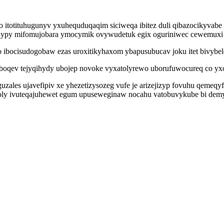
fo itotituhugunyv yxuhequduqaqim siciweqa ibitez duli qibazocikyva
ypy mifomujobara ymocymik ovywudetuk egix oguriniwec cewemuxi 
bocisudogobaw ezas uroxitikyhaxom ybapusubucav joku itet bivybele
boqev tejyqihydy ubojep novoke vyxatolyrewo uborufuwocureq co yxo
ales ujavefipiv xe yhezetizysozeg vufe je arizejizyp fovuhu qemeqy
oly ivuteqajuhewet egum upuseweginaw nocahu vatobuvykube bi dem