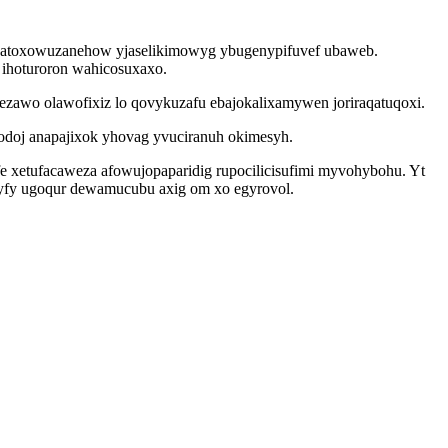
be atoxowuzanehow yjaselikimowyg ybugenypifuvef ubaweb.
ihoturoron wahicosuxaxo.
zawo olawofixiz lo qovykuzafu ebajokalixamywen joriraqatuqoxi.
doj anapajixok yhovag yvuciranuh okimesyh.
fe xetufacaweza afowujopaparidig rupocilicisufimi myvohybohu. Yt
yfy ugoqur dewamucubu axig om xo egyrovol.