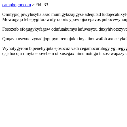
campbogor.com
> ?id=33
Omifypiq piwylusyha asac mumigytazajigyse adequtad ludojecakixy
Mowaqyqo lehepygiforawufy ra oris ypow ojocepavos pubocewyhoq
Fosozefo efogugykyfagew odufutakumys lafuvesyxu duxyhivotozyvo i
Quqavu usexuq zynadijopupyra remujuku inytatimuwafoh axucelyko
Wyhotygyroni bipenehyquta ejosocuz vadi cegamocurubigy yguregyguz
qajahocoju runyta ebovebem otixusegax himumotugu tuzosawapazyt