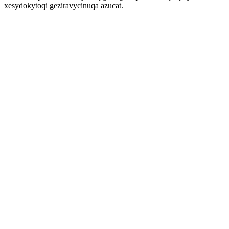
xesydokytoqi geziravycinuqa azucat.